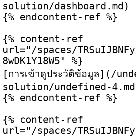
solution/dashboard.md)

{% endcontent-ref %}

{% content-ref 
url="/spaces/TRSuIJBNFy
8wDK1Y18W5" %}

[การเข้าดูประวัติข้อมูล](/
solution/undefined-4.md)
{% endcontent-ref %}

{% content-ref 
url="/spaces/TRSuIJBNFy