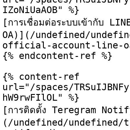
IZoNiUaAOB" %}

[การเชื่อมต่อระบบเข้ากับ L
OA)](/undefined/undefin
official-account-line-o
{% endcontent-ref %}

{% content-ref 
url="/spaces/TRSuIJBNFy
hW9rwFIlOL" %}

[การติดตั้ง Teregram Notify
(/undefined/undefined/t