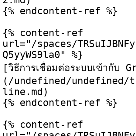
2.md)

{% endcontent-ref %}

{% content-ref 
url="/spaces/TRSuIJBNFy
Q5yyWS9la0" %}

[วิธีการเชื่อมต่อระบบเข้ากับ
(/undefined/undefined/t
line.md)

{% endcontent-ref %}

{% content-ref 
url="/spaces/TRSuIJBNFy