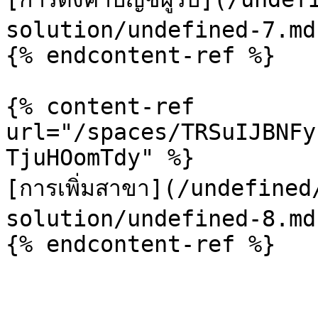
solution/undefined-7.md)
{% endcontent-ref %}

{% content-ref 
url="/spaces/TRSuIJBNFy
TjuHOomTdy" %}

[การเพิ่มสาขา](/undefine
solution/undefined-8.md)